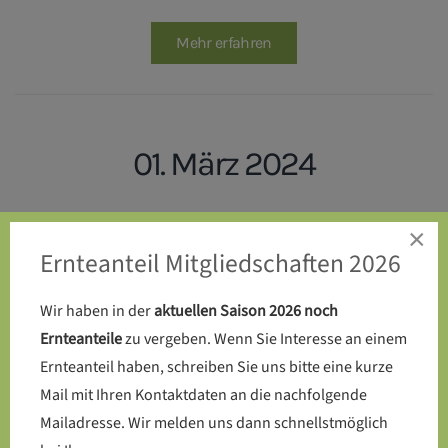
Mehr erfahren
01. März 2024
Endlich: Die Kompost-Toilette
×
Ernteanteil Mitgliedschaften 2026
wird auf dem SoLaWi-Acker
errichtet
Wir haben in der
aktuellen Saison 2026 noch
Ernteanteile
zu vergeben. Wenn Sie Interesse an einem
Ernteanteil haben, schreiben Sie uns bitte eine kurze
Mail mit Ihren Kontaktdaten an die nachfolgende
Mehr erfahren
Mailadresse. Wir melden uns dann schnellstmöglich