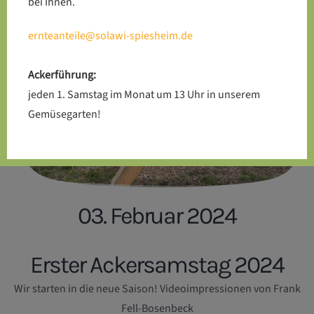
bei Ihnen.
ernteanteile@solawi-spiesheim.de
Ackerführung:
jeden 1. Samstag im Monat um 13 Uhr in unserem
Gemüsegarten!
03. Februar 2024
Erster Ackersamstag 2024
Wir starten in die neue Saison! Videoimpressionen von Frank
Fell-Bosenbeck