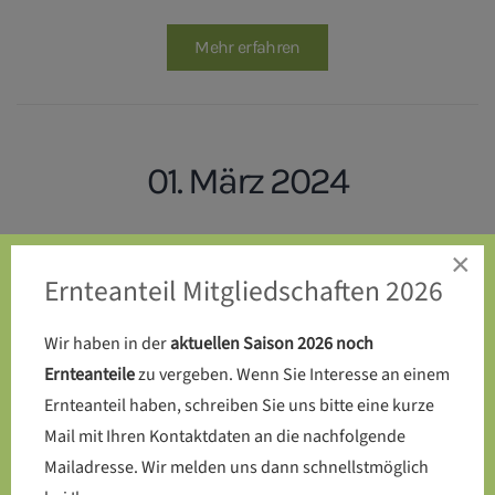
Mehr erfahren
01. März 2024
Endlich: Die Kompost-Toilette
×
Ernteanteil Mitgliedschaften 2026
wird auf dem SoLaWi-Acker
errichtet
Wir haben in der
aktuellen Saison 2026 noch
Ernteanteile
zu vergeben. Wenn Sie Interesse an einem
Ernteanteil haben, schreiben Sie uns bitte eine kurze
Mail mit Ihren Kontaktdaten an die nachfolgende
Mehr erfahren
Mailadresse. Wir melden uns dann schnellstmöglich