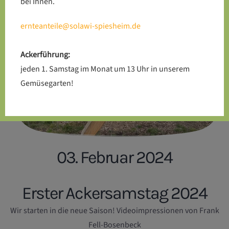
bei Ihnen.
ernteanteile@solawi-spiesheim.de
Ackerführung:
jeden 1. Samstag im Monat um 13 Uhr in unserem
Gemüsegarten!
03. Februar 2024
Erster Ackersamstag 2024
Wir starten in die neue Saison! Videoimpressionen von Frank
Fell-Bosenbeck