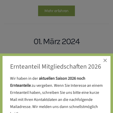
Mehr erfahren
01. März 2024
Endlich: Die Kompost-Toilette
×
Ernteanteil Mitgliedschaften 2026
wird auf dem SoLaWi-Acker
errichtet
Wir haben in der
aktuellen Saison 2026 noch
Ernteanteile
zu vergeben. Wenn Sie Interesse an einem
Ernteanteil haben, schreiben Sie uns bitte eine kurze
Mail mit Ihren Kontaktdaten an die nachfolgende
Mehr erfahren
Mailadresse. Wir melden uns dann schnellstmöglich