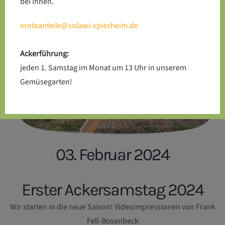
bei Ihnen.
ernteanteile@solawi-spiesheim.de
Ackerführung:
jeden 1. Samstag im Monat um 13 Uhr in unserem
Gemüsegarten!
03. Februar 2024
Erster Ackersamstag 2024
Wir starten in die neue Saison! Videoimpressionen von Frank
Fell-Bosenbeck