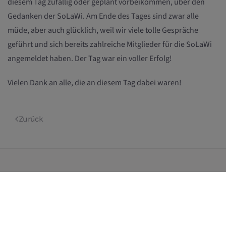
diesem Tag zufällig oder geplant vorbeikommen, über den
Gedanken der SoLaWi. Am Ende des Tages sind zwar alle
müde, aber auch glücklich, weil wir viele tolle Gespräche
geführt und sich bereits zahlreiche Mitglieder für die SoLaWi
angemeldet haben. Der Tag war ein voller Erfolg!
Vielen Dank an alle, die an diesem Tag dabei waren!
Zurück
Weitere Ackernews