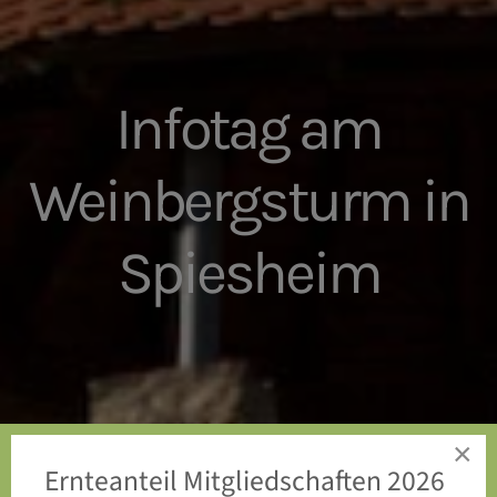
Infotag am
Weinbergsturm in
Spiesheim
×
Ernteanteil Mitgliedschaften 2026