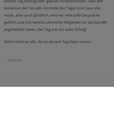
diesem Tag zufällig oder geplant vorbeikommen, über den
Gedanken der SoLaWi. Am Ende des Tages sind zwar alle
müde, aber auch glücklich, weil wir viele tolle Gespräche
geführt und sich bereits zahlreiche Mitglieder für die SoLaWi
angemeldet haben. Der Tag war ein voller Erfolg!
Vielen Dank an alle, die an diesem Tag dabei waren!
Zurück
Weitere Ackernews