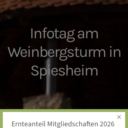
Infotag am
Weinbergsturm in
Spiesheim
×
Ernteanteil Mitgliedschaften 2026