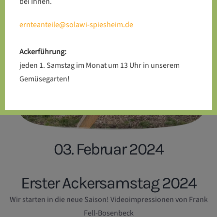
bei Ihnen.
ernteanteile@solawi-spiesheim.de
Ackerführung:
jeden 1. Samstag im Monat um 13 Uhr in unserem
Gemüsegarten!
03. Februar 2024
Erster Ackersamstag 2024
Wir starten in die neue Saison! Videoimpressionen von Frank
Fell-Bosenbeck