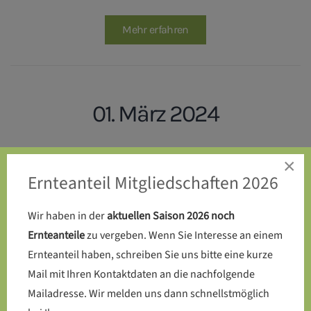
Mehr erfahren
01. März 2024
Endlich: Die Kompost-Toilette
×
Ernteanteil Mitgliedschaften 2026
wird auf dem SoLaWi-Acker
errichtet
Wir haben in der
aktuellen Saison 2026 noch
Ernteanteile
zu vergeben. Wenn Sie Interesse an einem
Ernteanteil haben, schreiben Sie uns bitte eine kurze
Mail mit Ihren Kontaktdaten an die nachfolgende
Mehr erfahren
Mailadresse. Wir melden uns dann schnellstmöglich