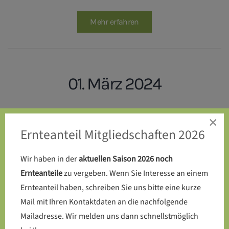
Mehr erfahren
01. März 2024
Endlich: Die Kompost-Toilette
×
Ernteanteil Mitgliedschaften 2026
wird auf dem SoLaWi-Acker
errichtet
Wir haben in der
aktuellen Saison 2026 noch
Ernteanteile
zu vergeben. Wenn Sie Interesse an einem
Ernteanteil haben, schreiben Sie uns bitte eine kurze
Mail mit Ihren Kontaktdaten an die nachfolgende
Mehr erfahren
Mailadresse. Wir melden uns dann schnellstmöglich