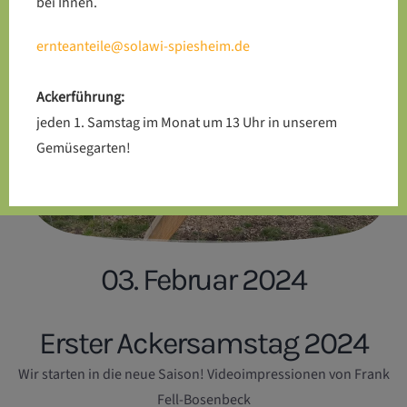
bei Ihnen.
ernteanteile@solawi-spiesheim.de
Ackerführung:
jeden 1. Samstag im Monat um 13 Uhr in unserem
Gemüsegarten!
03. Februar 2024
Erster Ackersamstag 2024
Wir starten in die neue Saison! Videoimpressionen von Frank
Fell-Bosenbeck