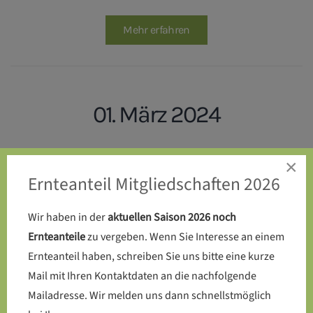
Mehr erfahren
01. März 2024
Endlich: Die Kompost-Toilette
×
Ernteanteil Mitgliedschaften 2026
wird auf dem SoLaWi-Acker
errichtet
Wir haben in der
aktuellen Saison 2026 noch
Ernteanteile
zu vergeben. Wenn Sie Interesse an einem
Ernteanteil haben, schreiben Sie uns bitte eine kurze
Mail mit Ihren Kontaktdaten an die nachfolgende
Mehr erfahren
Mailadresse. Wir melden uns dann schnellstmöglich