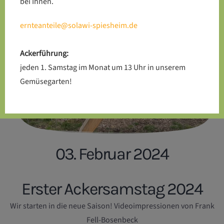
bei Ihnen.
ernteanteile@solawi-spiesheim.de
Ackerführung:
jeden 1. Samstag im Monat um 13 Uhr in unserem
Gemüsegarten!
03. Februar 2024
Erster Ackersamstag 2024
Wir starten in die neue Saison! Videoimpressionen von Frank
Fell-Bosenbeck