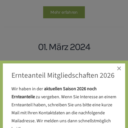
Mehr erfahren
01. März 2024
Endlich: Die Kompost-Toilette
×
Ernteanteil Mitgliedschaften 2026
wird auf dem SoLaWi-Acker
errichtet
Wir haben in der
aktuellen Saison 2026 noch
Ernteanteile
zu vergeben. Wenn Sie Interesse an einem
Ernteanteil haben, schreiben Sie uns bitte eine kurze
Mail mit Ihren Kontaktdaten an die nachfolgende
Mehr erfahren
Mailadresse. Wir melden uns dann schnellstmöglich