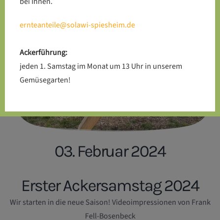
bei Ihnen.
ernteanteile@solawi-spiesheim.de
Ackerführung:
jeden 1. Samstag im Monat um 13 Uhr in unserem
Gemüsegarten!
03. Februar 2024
Erster Ackersamstag 2024
Wir starten in die neue Saison! Videoimpressionen von Frank
Fell-Bosenbeck