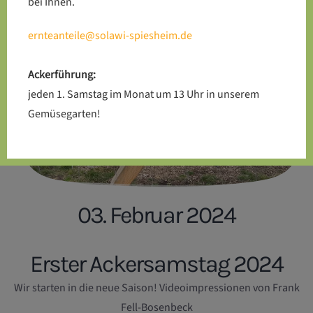
bei Ihnen.
ernteanteile@solawi-spiesheim.de
Ackerführung:
jeden 1. Samstag im Monat um 13 Uhr in unserem
Gemüsegarten!
03. Februar 2024
Erster Ackersamstag 2024
Wir starten in die neue Saison! Videoimpressionen von Frank
Fell-Bosenbeck