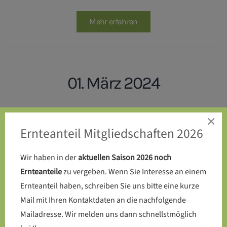
Mehr erfahren
01. März 2024
Endlich: Die Kompost-Toilette
×
Ernteanteil Mitgliedschaften 2026
wird auf dem SoLaWi-Acker
errichtet
Wir haben in der
aktuellen Saison 2026 noch
Ernteanteile
zu vergeben. Wenn Sie Interesse an einem
Ernteanteil haben, schreiben Sie uns bitte eine kurze
Mail mit Ihren Kontaktdaten an die nachfolgende
Mehr erfahren
Mailadresse. Wir melden uns dann schnellstmöglich