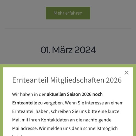
Mehr erfahren
01. März 2024
Endlich: Die Kompost-Toilette
×
Ernteanteil Mitgliedschaften 2026
wird auf dem SoLaWi-Acker
errichtet
Wir haben in der
aktuellen Saison 2026 noch
Ernteanteile
zu vergeben. Wenn Sie Interesse an einem
Ernteanteil haben, schreiben Sie uns bitte eine kurze
Mail mit Ihren Kontaktdaten an die nachfolgende
Mehr erfahren
Mailadresse. Wir melden uns dann schnellstmöglich