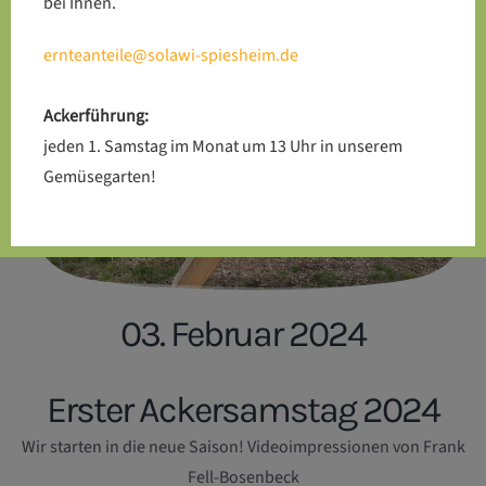
bei Ihnen.
ernteanteile@solawi-spiesheim.de
Ackerführung:
jeden 1. Samstag im Monat um 13 Uhr in unserem
Gemüsegarten!
03. Februar 2024
Erster Ackersamstag 2024
Wir starten in die neue Saison! Videoimpressionen von Frank
Fell-Bosenbeck