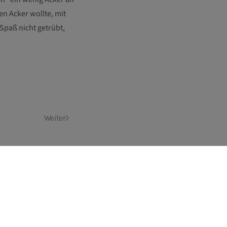
n Acker wollte, mit
Spaß nicht getrübt,
Weiter