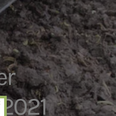
er
.2021
×