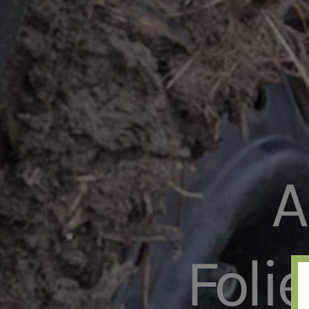
A
Foli