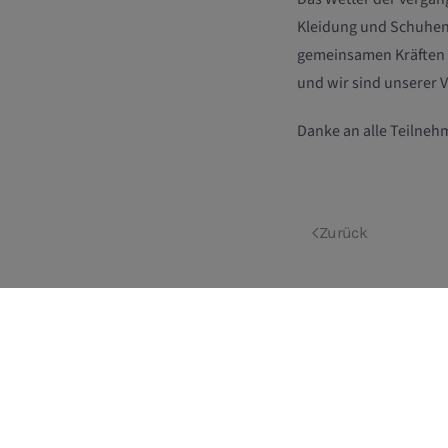
Kleidung und Schuhen"
gemeinsamen Kräften s
und wir sind unserer 
Danke an alle Teilneh
Zurück