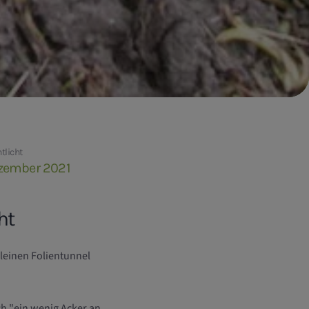
tlicht
ezember 2021
ht
kleinen Folientunnel
ch "ein wenig Acker an