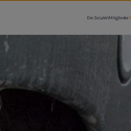
Die SoLaWi
Mitglieder
A